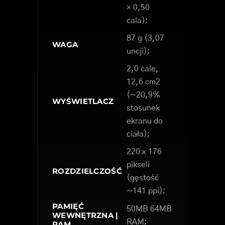
× 0,50
cala);
87 g (3,07
WAGA
uncji);
2,0 cale,
12,6 cm2
(~20,9%
WYŚWIETLACZ
stosunek
ekranu do
ciała);
220 x 176
pikseli
ROZDZIELCZOŚĆ
(gęstość
~141 ppi);
PAMIĘĆ
50MB 64MB
WEWNĘTRZNA |
RAM;
RAM