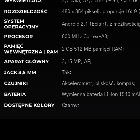
WYŚWIETLACZ
3,7 cala, 37,7 cm2 (~ 54,7% stosu
ROZDZIELCZOŚĆ
480 x 854 pikseli, proporcje 16: 9
SYSTEM
Android 2.1 (Eclair), z możliwością
OPERACYJNY
PROCESOR
800 MHz Cortex-A8;
PAMIĘĆ
2 GB 512 MB pamięci RAM;
WEWNĘTRZNA | RAM
APARAT GŁÓWNY
3,15 MP, AF;
JACK 3,5 MM
Tak;
CZUJNIKI
Akcelerometr, bliskość, kompas;
BATERIA
Wymienna bateria Li-Ion 1540 mA
DOSTĘPNE KOLORY
Czarny;