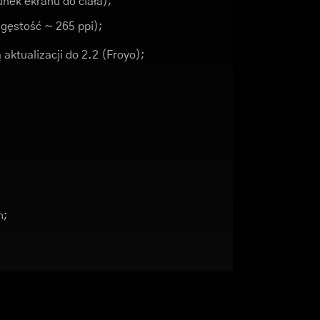
nek ekranu do ciała);
 (gęstość ~ 265 ppi);
 aktualizacji do 2.2 (Froyo);
h;