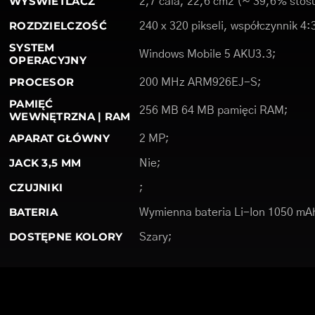
WYŚWIETLACZ
2,7 cala, 22,6 cm2 (~ 39,6% stosu
ROZDZIELCZOŚĆ
240 x 320 pikseli, współczynnik 4:
SYSTEM
Windows Mobile 5 AKU3.3;
OPERACYJNY
PROCESOR
200 MHz ARM926EJ-S;
PAMIĘĆ
256 MB 64 MB pamięci RAM;
WEWNĘTRZNA | RAM
APARAT GŁÓWNY
2 MP;
JACK 3,5 MM
Nie;
CZUJNIKI
;
BATERIA
Wymienna bateria Li-Ion 1050 mA
DOSTĘPNE KOLORY
Szary;