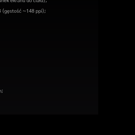
nek ekranu do ciała);
3 (gęstość ~148 ppi);
h;