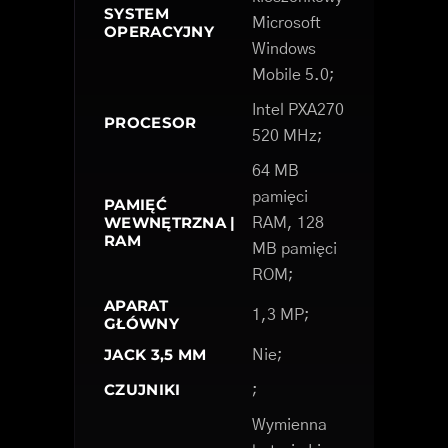
SYSTEM
Microsoft
OPERACYJNY
Windows
Mobile 5.0;
Intel PXA270
PROCESOR
520 MHz;
64 MB
pamięci
PAMIĘĆ
WEWNĘTRZNA |
RAM, 128
RAM
MB pamięci
ROM;
APARAT
1,3 MP;
GŁÓWNY
JACK 3,5 MM
Nie;
CZUJNIKI
;
Wymienna