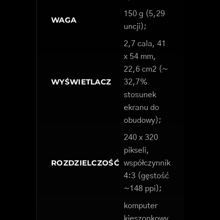
150 g (5,29
WAGA
uncji);
2,7 cala, 41
x 54 mm,
22,6 cm2 (~
WYŚWIETLACZ
32,7%
stosunek
ekranu do
obudowy);
240 x 320
pikseli,
ROZDZIELCZOŚĆ
współczynnik
4:3 (gęstość
~148 ppi);
komputer
kieszonkowy