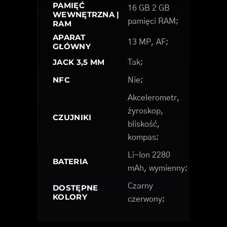
PAMIĘĆ
16 GB 2 GB
WEWNĘTRZNA |
pamięci RAM;
RAM
APARAT
13 MP, AF;
GŁÓWNY
JACK 3,5 MM
Tak;
NFC
Nie;
Akcelerometr,
żyroskop,
CZUJNIKI
bliskość,
kompas;
Li-Ion 2280
BATERIA
mAh, wymienny;
Czarny
DOSTĘPNE
KOLORY
czerwony;