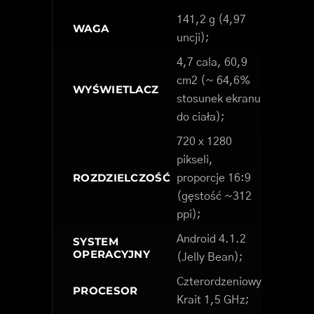
141,2 g (4,97
WAGA
uncji);
4,7 cala, 60,9
cm2 (~ 64,6%
WYŚWIETLACZ
stosunek ekranu
do ciała);
720 x 1280
pikseli,
ROZDZIELCZOŚĆ
proporcje 16:9
(gęstość ~312
ppi);
Android 4.1.2
SYSTEM
OPERACYJNY
(Jelly Bean);
Czterordzeniowy
PROCESOR
Krait 1,5 GHz;