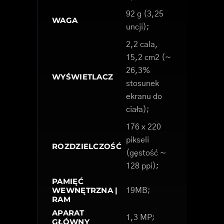
92 g (3,25
WAGA
uncji);
2,2 cala,
15,2 cm2 (~
26,3%
WYŚWIETLACZ
stosunek
ekranu do
ciała);
176 x 220
pikseli
ROZDZIELCZOŚĆ
(gęstość ~
128 ppi);
PAMIĘĆ
WEWNĘTRZNA |
19MB;
RAM
APARAT
1,3 MP;
GŁÓWNY