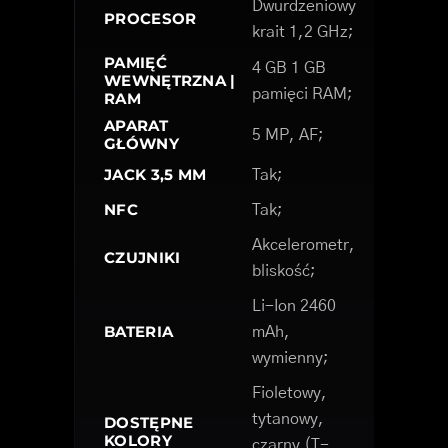
Dwurdzeniowy
PROCESOR
krait 1,2 GHz;
PAMIĘĆ
4 GB 1 GB
WEWNĘTRZNA |
pamięci RAM;
RAM
APARAT
5 MP, AF;
GŁÓWNY
JACK 3,5 MM
Tak;
NFC
Tak;
Akcelerometr,
CZUJNIKI
bliskość;
Li-Ion 2460
BATERIA
mAh,
wymienny;
Fioletowy,
tytanowy,
DOSTĘPNE
KOLORY
czarny (T-