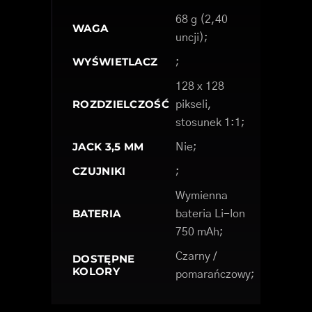
68 g (2,40
WAGA
uncji);
WYŚWIETLACZ
;
128 x 128
ROZDZIELCZOŚĆ
pikseli,
stosunek 1:1;
JACK 3,5 MM
Nie;
CZUJNIKI
;
Wymienna
BATERIA
bateria Li-Ion
750 mAh;
Czarny /
DOSTĘPNE
KOLORY
pomarańczowy;