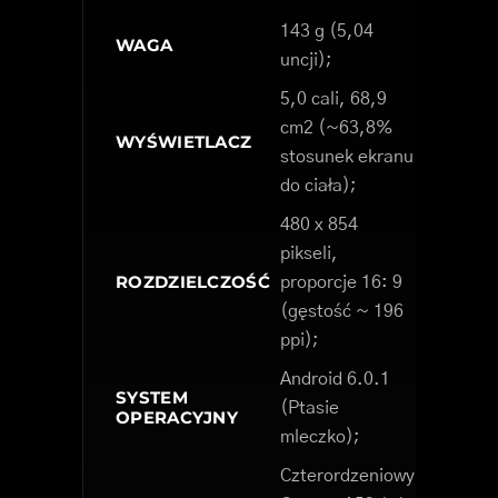
143 g (5,04
WAGA
uncji);
5,0 cali, 68,9
cm2 (~63,8%
WYŚWIETLACZ
stosunek ekranu
do ciała);
480 x 854
pikseli,
ROZDZIELCZOŚĆ
proporcje 16: 9
(gęstość ~ 196
ppi);
Android 6.0.1
SYSTEM
(Ptasie
OPERACYJNY
mleczko);
Czterordzeniowy