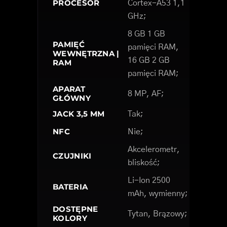
PROCESOR
Cortex-A53 1,1
GHz;
8 GB 1 GB
PAMIĘĆ
pamięci RAM,
WEWNĘTRZNA |
16 GB 2 GB
RAM
pamięci RAM;
APARAT
8 MP, AF;
GŁÓWNY
JACK 3,5 MM
Tak;
NFC
Nie;
Akcelerometr,
CZUJNIKI
bliskość;
Li-Ion 2500
BATERIA
mAh, wymienny;
DOSTĘPNE
Tytan, Brązowy;
KOLORY