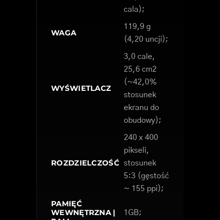
cala);
119,9 g
WAGA
(4,20 uncji);
3,0 cale,
25,6 cm2
(~42,0%
WYŚWIETLACZ
stosunek
ekranu do
obudowy);
240 x 400
pikseli,
ROZDZIELCZOŚĆ
stosunek
5:3 (gęstość
~ 155 ppi);
PAMIĘĆ
WEWNĘTRZNA |
1GB;