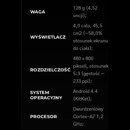
128 g (4,52
WAGA
uncji);
4,0 cala, 45,5
cm2 (~58,0%
WYŚWIETLACZ
stosunek ekranu
do ciała);
480 x 800
pikseli, stosunek
ROZDZIELCZOŚĆ
5:3 (gęstość ~
233 ppi);
Android 4.4
SYSTEM
OPERACYJNY
(KitKat);
Dwurdzeniowy
PROCESOR
Cortex-A7 1,2
GHz;