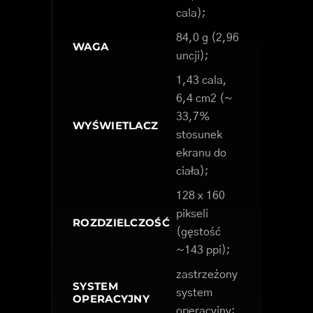
cala);
84,0 g (2,96
WAGA
uncji);
1,43 cala,
6,4 cm2 (~
33,7%
WYŚWIETLACZ
stosunek
ekranu do
ciała);
128 x 160
pikseli
ROZDZIELCZOŚĆ
(gęstość
~143 ppi);
zastrzeżony
SYSTEM
system
OPERACYJNY
operacyjny;