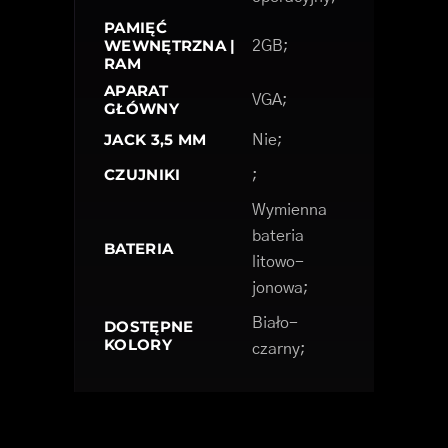
PAMIĘĆ
WEWNĘTRZNA |
2GB;
RAM
APARAT
VGA;
GŁÓWNY
JACK 3,5 MM
Nie;
CZUJNIKI
;
Wymienna
bateria
BATERIA
litowo-
jonowa;
Biało-
DOSTĘPNE
KOLORY
czarny;