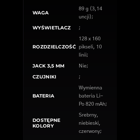
89 g (3,14
WAGA
uncji);
WYŚWIETLACZ
;
128 x 160
ROZDZIELCZOŚĆ
pikseli, 10
linii;
JACK 3,5 MM
Nie;
CZUJNIKI
;
Wymienna
BATERIA
bateria Li-
Po 820 mAh;
Srebrny,
DOSTĘPNE
niebieski,
KOLORY
czerwony;