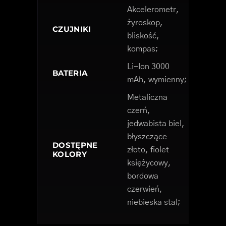
Akcelerometr,
żyroskop,
CZUJNIKI
bliskość,
kompas;
Li-Ion 3000
BATERIA
mAh, wymienny;
Metaliczna
czerń,
jedwabista biel,
błyszczące
DOSTĘPNE
złoto, fiolet
KOLORY
księżycowy,
bordowa
czerwień,
niebieska stal;