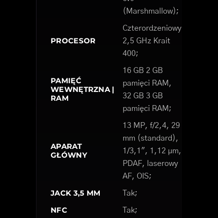
(Marshmallow);
Czterordzeniowy
PROCESOR
2,5 GHz Krait
400;
16 GB 2 GB
PAMIĘĆ
pamięci RAM,
WEWNĘTRZNA |
32 GB 3 GB
RAM
pamięci RAM;
13 MP, f/2,4, 29
mm (standard),
APARAT
1/3,1", 1,12 µm,
GŁÓWNY
PDAF, laserowy
AF, OIS;
JACK 3,5 MM
Tak;
NFC
Tak;