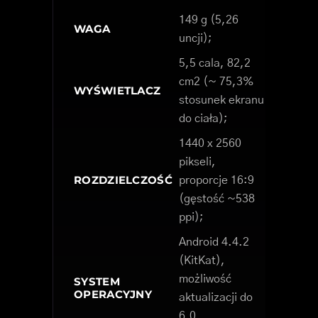
149 g (5,26
WAGA
uncji);
5,5 cala, 82,2
cm2 (~ 75,3%
WYŚWIETLACZ
stosunek ekranu
do ciała);
1440 x 2560
pikseli,
ROZDZIELCZOŚĆ
proporcje 16:9
(gęstość ~538
ppi);
Android 4.4.2
(KitKat),
możliwość
SYSTEM
OPERACYJNY
aktualizacji do
6.0