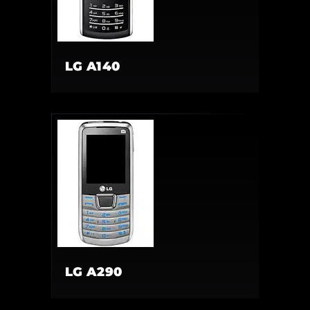
LG A140
LG A290