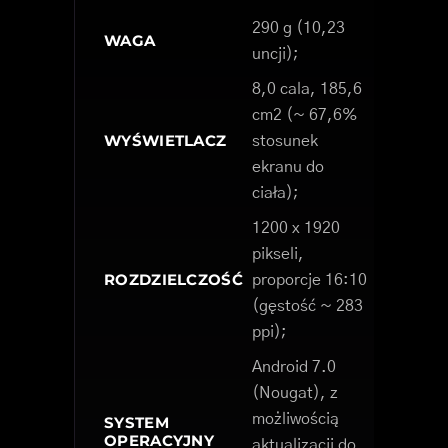
290 g (10,23
WAGA
uncji);
8,0 cala, 185,6
cm2 (~ 67,6%
WYŚWIETLACZ
stosunek
ekranu do
ciała);
1200 x 1920
pikseli,
ROZDZIELCZOŚĆ
proporcje 16:10
(gęstość ~ 283
ppi);
Android 7.0
(Nougat), z
możliwością
SYSTEM
OPERACYJNY
aktualizacji do