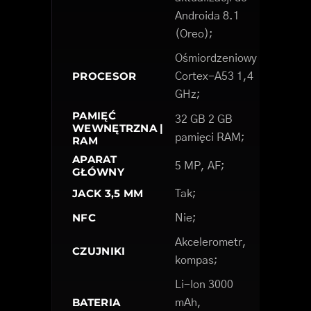
Androida 8.1
(Oreo);
Ośmiordzeniowy
PROCESOR
Cortex-A53 1,4
GHz;
PAMIĘĆ
32 GB 2 GB
WEWNĘTRZNA |
pamięci RAM;
RAM
APARAT
5 MP, AF;
GŁÓWNY
JACK 3,5 MM
Tak;
NFC
Nie;
Akcelerometr,
CZUJNIKI
kompas;
Li-Ion 3000
BATERIA
mAh,