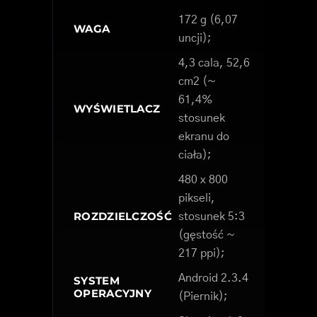
172 g (6,07
WAGA
uncji);
4,3 cala, 52,6
cm2 (~
61,4%
WYŚWIETLACZ
stosunek
ekranu do
ciała);
480 x 800
pikseli,
ROZDZIELCZOŚĆ
stosunek 5:3
(gęstość ~
217 ppi);
Android 2.3.4
SYSTEM
OPERACYJNY
(Piernik);