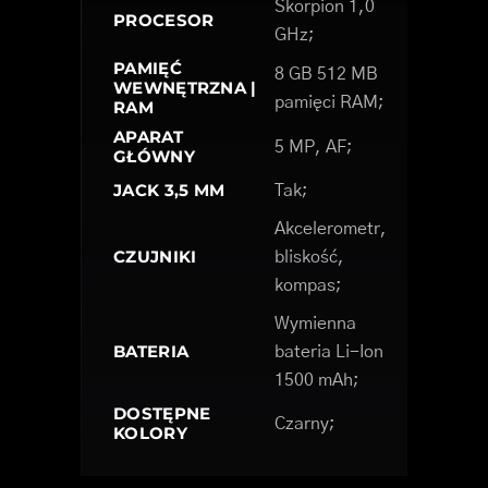
Skorpion 1,0
PROCESOR
GHz;
PAMIĘĆ
8 GB 512 MB
WEWNĘTRZNA |
pamięci RAM;
RAM
APARAT
5 MP, AF;
GŁÓWNY
JACK 3,5 MM
Tak;
Akcelerometr,
CZUJNIKI
bliskość,
kompas;
Wymienna
BATERIA
bateria Li-Ion
1500 mAh;
DOSTĘPNE
Czarny;
KOLORY