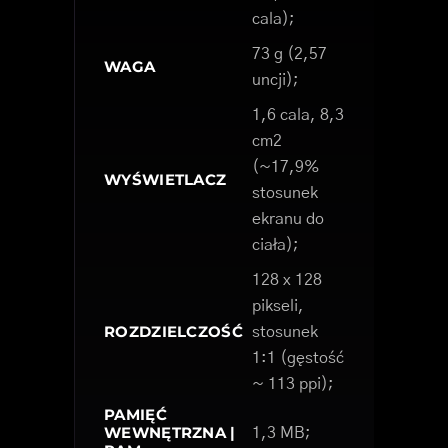
cala);
73 g (2,57
WAGA
uncji);
1,6 cala, 8,3
cm2
(~17,9%
WYŚWIETLACZ
stosunek
ekranu do
ciała);
128 x 128
pikseli,
ROZDZIELCZOŚĆ
stosunek
1:1 (gęstość
~ 113 ppi);
PAMIĘĆ
WEWNĘTRZNA |
1,3 MB;