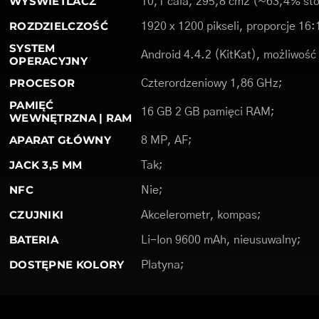
WYŚWIETLACZ
10,1 cala, 295,8 cm2 (~63,4% sto
ROZDZIELCZOŚĆ
1920 x 1200 pikseli, proporcje 16:
SYSTEM
Android 4.4.2 (KitKat), możliwość a
OPERACYJNY
PROCESOR
Czterordzeniowy 1,86 GHz;
PAMIĘĆ
16 GB 2 GB pamięci RAM;
WEWNĘTRZNA | RAM
APARAT GŁÓWNY
8 MP, AF;
JACK 3,5 MM
Tak;
NFC
Nie;
CZUJNIKI
Akcelerometr, kompas;
BATERIA
Li-Ion 9600 mAh, nieusuwalny;
DOSTĘPNE KOLORY
Platyna;