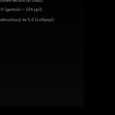
sunek ekranu do ciała);
10 (gęstość ~ 224 ppi);
ktualizacji do 5.0 (Lollipop);