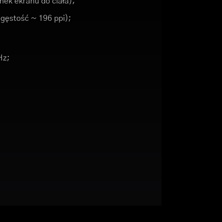
nek ekranu do ciała);
 (gęstość ~ 196 ppi);
Hz;