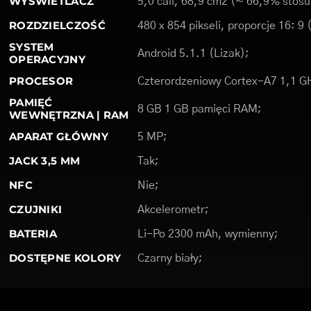
WYŚWIETLACZ
5,0 cali, 68,9 cm2 (~ 66,9% stosu
ROZDZIELCZOŚĆ
480 x 854 pikseli, proporcje 16: 9
SYSTEM
Android 5.1.1 (Lizak);
OPERACYJNY
PROCESOR
Czterordzeniowy Cortex-A7 1,1 G
PAMIĘĆ
8 GB 1 GB pamięci RAM;
WEWNĘTRZNA | RAM
APARAT GŁÓWNY
5 MP;
JACK 3,5 MM
Tak;
NFC
Nie;
CZUJNIKI
Akcelerometr;
BATERIA
Li-Po 2300 mAh, wymienny;
DOSTĘPNE KOLORY
Czarny biały;