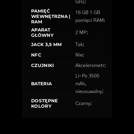
GHz;
PAMIĘĆ
16 GB 1 GB
WEWNĘTRZNA |
pamięci RAM;
RAM
APARAT
2 MP;
GŁÓWNY
JACK 3,5 MM
Tak;
NFC
Nie;
CZUJNIKI
Akcelerometr;
Li-Po 3500
BATERIA
mAh,
nieusuwalny;
DOSTĘPNE
Czarny;
KOLORY