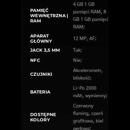
4 GB 1 GB
PAMIĘĆ
pamięci RAM, 8
WEWNĘTRZNA |
GB 1 GB pamięci
RAM
RAM;
APARAT
12 MP, AF;
GŁÓWNY
JACK 3,5 MM
Tak;
NFC
Nie;
Akcelerometr,
CZUJNIKI
bliskość;
Li-Po 2000
BATERIA
mAh, wymienny;
Czerwony
flaming, czerń
DOSTĘPNE
KOLORY
grafitowa, biel
perłowa;