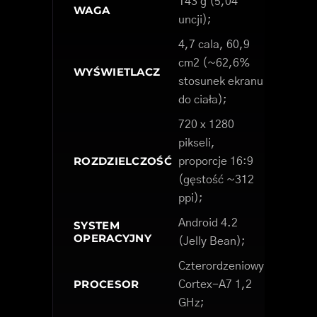
143 g (5,04
WAGA
uncji);
4,7 cala, 60,9
cm2 (~62,6%
WYŚWIETLACZ
stosunek ekranu
do ciała);
720 x 1280
pikseli,
ROZDZIELCZOŚĆ
proporcje 16:9
(gęstość ~312
ppi);
Android 4.2
SYSTEM
OPERACYJNY
(Jelly Bean);
Czterordzeniowy
PROCESOR
Cortex-A7 1,2
GHz;