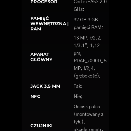
PROCESOR
Cortex-A53 2,0
GHz;
PAMIĘĆ
32 GB 3 GB
WEWNĘTRZNA |
pamięci RAM;
RAM
13 MP, f/2,2,
1/3,1", 1,12
µm,
APARAT
GŁÓWNY
PDAF_x000D_ 5
MP, f/2,4,
(głębokość);
JACK 3,5 MM
Tak;
NFC
Nie;
Odcisk palca
(montowany z
tyłu),
CZUJNIKI
akcelerometr,