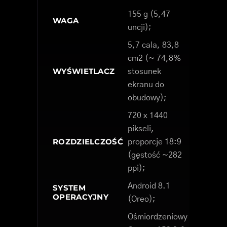
155 g (5,47
WAGA
uncji);
5,7 cala, 83,8
cm2 (~ 74,8%
WYŚWIETLACZ
stosunek
ekranu do
obudowy);
720 x 1440
pikseli,
ROZDZIELCZOŚĆ
proporcje 18:9
(gęstość ~282
ppi);
Android 8.1
SYSTEM
OPERACYJNY
(Oreo);
Ośmiordzeniowy