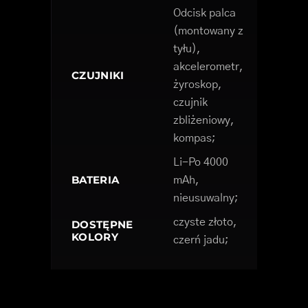
Odcisk palca
(montowany z
tyłu),
akcelerometr,
CZUJNIKI
żyroskop,
czujnik
zbliżeniowy,
kompas;
Li-Po 4000
BATERIA
mAh,
nieusuwalny;
czyste złoto,
DOSTĘPNE
KOLORY
czerń jadu;