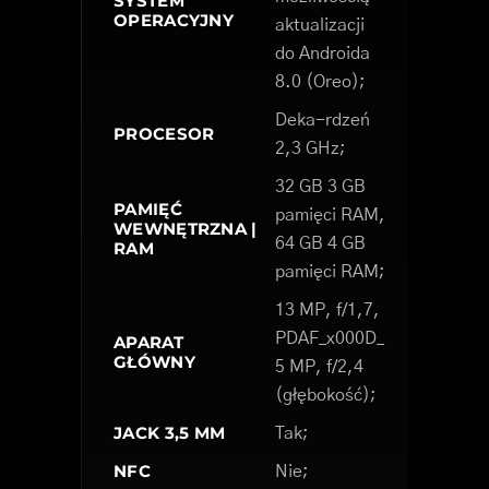
SYSTEM
OPERACYJNY
aktualizacji
do Androida
8.0 (Oreo);
Deka-rdzeń
PROCESOR
2,3 GHz;
32 GB 3 GB
PAMIĘĆ
pamięci RAM,
WEWNĘTRZNA |
64 GB 4 GB
RAM
pamięci RAM;
13 MP, f/1,7,
PDAF_x000D_
APARAT
GŁÓWNY
5 MP, f/2,4
(głębokość);
JACK 3,5 MM
Tak;
NFC
Nie;