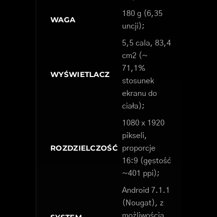
180 g (6,35
WAGA
uncji);
5,5 cala, 83,4
cm2 (~
71,1%
WYŚWIETLACZ
stosunek
ekranu do
ciała);
1080 x 1920
pikseli,
ROZDZIELCZOŚĆ
proporcje
16:9 (gęstość
~401 ppi);
Android 7.1.1
(Nougat), z
możliwością