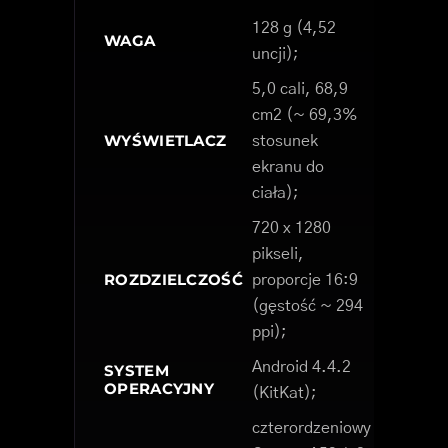
128 g (4,52
WAGA
uncji);
5,0 cali, 68,9
cm2 (~ 69,3%
WYŚWIETLACZ
stosunek
ekranu do
ciała);
720 x 1280
pikseli,
ROZDZIELCZOŚĆ
proporcje 16:9
(gęstość ~ 294
ppi);
Android 4.4.2
SYSTEM
OPERACYJNY
(KitKat);
czterordzeniowy