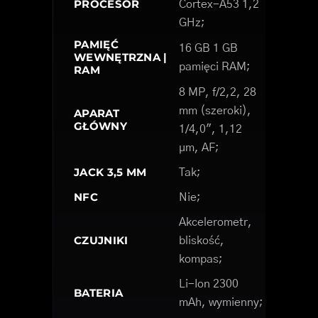
PROCESOR
Cortex-A53 1,2
GHz;
PAMIĘĆ
16 GB 1 GB
WEWNĘTRZNA |
pamięci RAM;
RAM
8 MP, f/2,2, 28
mm (szeroki),
APARAT
GŁÓWNY
1/4,0", 1,12
µm, AF;
JACK 3,5 MM
Tak;
NFC
Nie;
Akcelerometr,
CZUJNIKI
bliskość,
kompas;
Li-Ion 2300
BATERIA
mAh, wymienny;