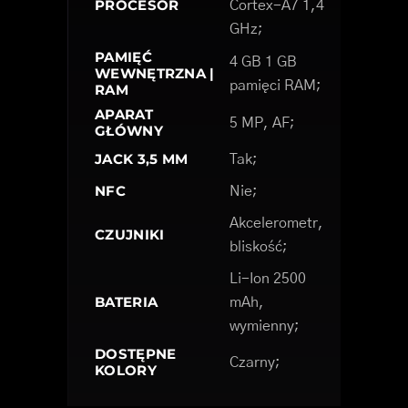
PROCESOR
Cortex-A7 1,4
GHz;
PAMIĘĆ
4 GB 1 GB
WEWNĘTRZNA |
pamięci RAM;
RAM
APARAT
5 MP, AF;
GŁÓWNY
JACK 3,5 MM
Tak;
NFC
Nie;
Akcelerometr,
CZUJNIKI
bliskość;
Li-Ion 2500
BATERIA
mAh,
wymienny;
DOSTĘPNE
Czarny;
KOLORY