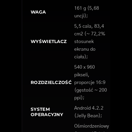
161 g (5,68
WAGA
uncji);
5,5 cala, 83,4
cm2 (~ 72,2%
WYŚWIETLACZ
stosunek
ekranu do
ciała);
540 x 960
pikseli,
ROZDZIELCZOŚĆ
proporcje 16:9
(gęstość ~ 200
ppi);
Android 4.2.2
SYSTEM
OPERACYJNY
(Jelly Bean);
Ośmiordzeniowy