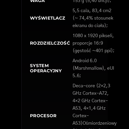
WAGA
153 g (5,40 uncji);
5,5 cala, 83,4 cm2
WYŚWIETLACZ
(~ 74,4% stosunek
ekranu do ciała);
1080 x 1920 pikseli,
ROZDZIELCZOŚĆ
proporcje 16:9
(gęstość ~401 ppi);
Android 6.0
SYSTEM
(Marshmallow), eUI
OPERACYJNY
5.6;
Deca-core (2×2,3
GHz Cortex-A72,
4×2 GHz Cortex-
A53, 4×1,4 GHz
PROCESOR
Cortex-
A53)Ośmiordzeniowy