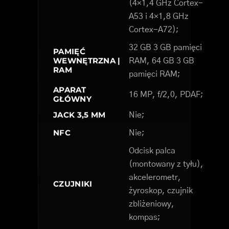
(4×1,4 GHz Cortex-
A53 i 4×1,8 GHz
Cortex-A72);
32 GB 3 GB pamięci
PAMIĘĆ
WEWNĘTRZNA |
RAM, 64 GB 3 GB
RAM
pamięci RAM;
APARAT
16 MP, f/2,0, PDAF;
GŁÓWNY
JACK 3,5 MM
Nie;
NFC
Nie;
Odcisk palca
(montowany z tyłu),
akcelerometr,
CZUJNIKI
żyroskop, czujnik
zbliżeniowy,
kompas;