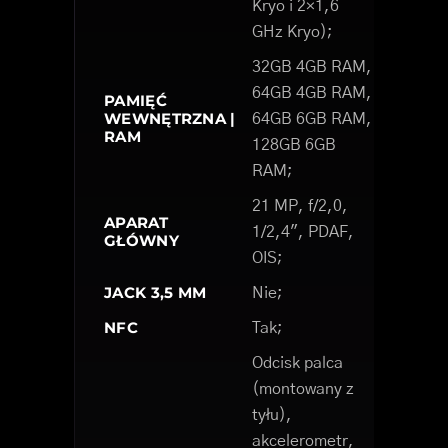
Kryo i 2×1,6
GHz Kryo);
32GB 4GB RAM,
64GB 4GB RAM,
PAMIĘĆ
WEWNĘTRZNA |
64GB 6GB RAM,
RAM
128GB 6GB
RAM;
21 MP, f/2,0,
APARAT
1/2,4", PDAF,
GŁÓWNY
OIS;
JACK 3,5 MM
Nie;
NFC
Tak;
Odcisk palca
(montowany z
tyłu),
akcelerometr,