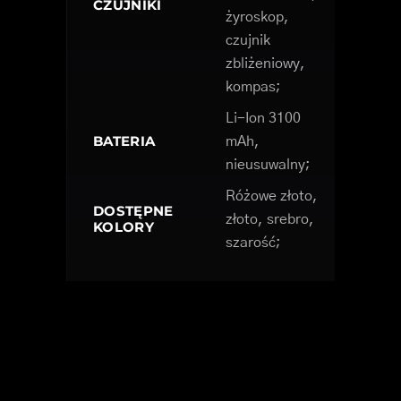
CZUJNIKI
żyroskop,
czujnik
zbliżeniowy,
kompas;
Li-Ion 3100
BATERIA
mAh,
nieusuwalny;
Różowe złoto,
DOSTĘPNE
złoto, srebro,
KOLORY
szarość;