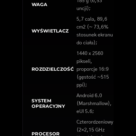
185 g (6,53
WAGA
uncji);
5,7 cala, 89,6
cm2 (~ 73,6%
WYŚWIETLACZ
stosunek ekranu
do ciała);
1440 x 2560
pikseli,
ROZDZIELCZOŚĆ
proporcje 16:9
(gęstość ~515
ppi);
Android 6.0
SYSTEM
(Marshmallow),
OPERACYJNY
eUI 5.6;
Czterordzeniowy
(2×2,15 GHz
PROCESOR