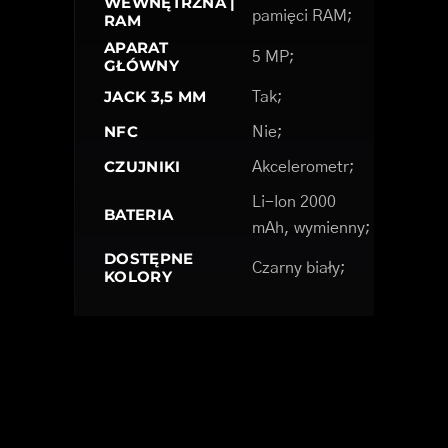
WEWNĘTRZNA |
pamięci RAM;
RAM
APARAT
5 MP;
GŁÓWNY
JACK 3,5 MM
Tak;
NFC
Nie;
CZUJNIKI
Akcelerometr;
Li-Ion 2000
BATERIA
mAh, wymienny;
DOSTĘPNE
Czarny biały;
KOLORY