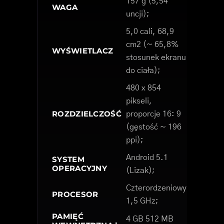
157 g (5,54
WAGA
uncji);
5,0 cali, 68,9
cm2 (~ 65,8%
WYŚWIETLACZ
stosunek ekranu
do ciała);
480 x 854
pikseli,
ROZDZIELCZOŚĆ
proporcje 16: 9
(gęstość ~ 196
ppi);
Android 5.1
SYSTEM
OPERACYJNY
(Lizak);
Czterordzeniowy
PROCESOR
1,5 GHz;
PAMIĘĆ
4 GB 512 MB