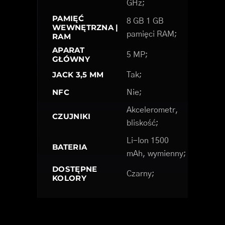
GHz;
PAMIĘĆ
8 GB 1 GB
WEWNĘTRZNA |
pamięci RAM;
RAM
APARAT
5 MP;
GŁÓWNY
JACK 3,5 MM
Tak;
NFC
Nie;
Akcelerometr,
CZUJNIKI
bliskość;
Li-Ion 1500
BATERIA
mAh, wymienny;
DOSTĘPNE
Czarny;
KOLORY