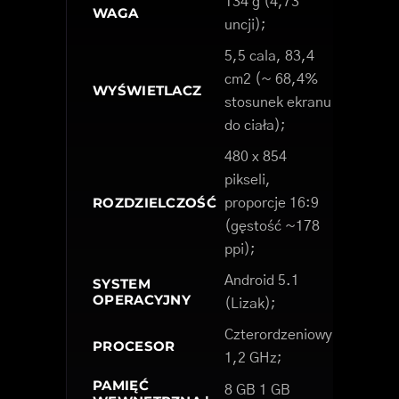
134 g (4,73
WAGA
uncji);
5,5 cala, 83,4
cm2 (~ 68,4%
WYŚWIETLACZ
stosunek ekranu
do ciała);
480 x 854
pikseli,
ROZDZIELCZOŚĆ
proporcje 16:9
(gęstość ~178
ppi);
Android 5.1
SYSTEM
OPERACYJNY
(Lizak);
Czterordzeniowy
PROCESOR
1,2 GHz;
PAMIĘĆ
8 GB 1 GB