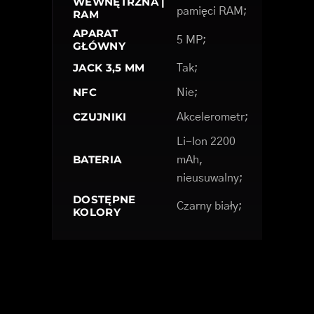
WEWNĘTRZNA |
pamięci RAM;
RAM
APARAT
5 MP;
GŁÓWNY
JACK 3,5 MM
Tak;
NFC
Nie;
CZUJNIKI
Akcelerometr;
Li-Ion 2200
BATERIA
mAh,
nieusuwalny;
DOSTĘPNE
Czarny biały;
KOLORY