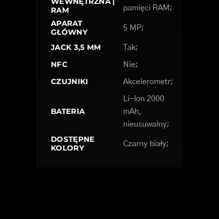
WEWNĘTRZNA |
pamięci RAM;
RAM
APARAT
5 MP;
GŁÓWNY
JACK 3,5 MM
Tak;
NFC
Nie;
CZUJNIKI
Akcelerometr;
Li-Ion 2000
BATERIA
mAh,
nieusuwalny;
DOSTĘPNE
Czarny biały;
KOLORY