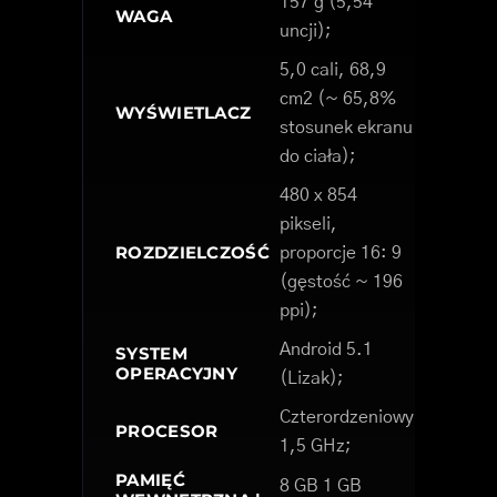
157 g (5,54
WAGA
uncji);
5,0 cali, 68,9
cm2 (~ 65,8%
WYŚWIETLACZ
stosunek ekranu
do ciała);
480 x 854
pikseli,
ROZDZIELCZOŚĆ
proporcje 16: 9
(gęstość ~ 196
ppi);
Android 5.1
SYSTEM
OPERACYJNY
(Lizak);
Czterordzeniowy
PROCESOR
1,5 GHz;
PAMIĘĆ
8 GB 1 GB