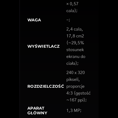
× 0,57
cala);
WAGA
-;
2,4 cala,
17,8 cm2
(~29,5%
WYŚWIETLACZ
stosunek
ekranu do
ciała);
240 x 320
pikseli,
ROZDZIELCZOŚĆ
proporcje
4:3 (gęstość
~167 ppi);
APARAT
1,3 MP;
GŁÓWNY