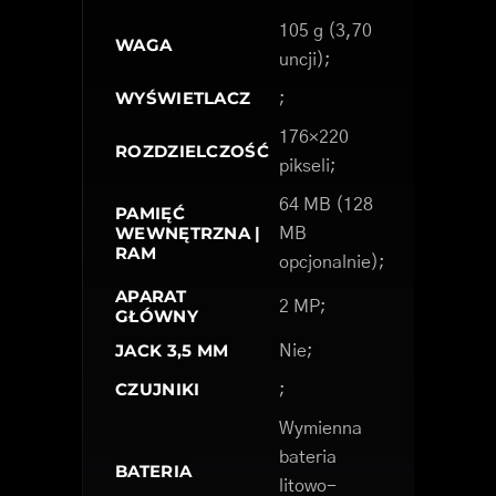
105 g (3,70
WAGA
uncji);
WYŚWIETLACZ
;
176×220
ROZDZIELCZOŚĆ
pikseli;
64 MB (128
PAMIĘĆ
WEWNĘTRZNA |
MB
RAM
opcjonalnie);
APARAT
2 MP;
GŁÓWNY
JACK 3,5 MM
Nie;
CZUJNIKI
;
Wymienna
bateria
BATERIA
litowo-