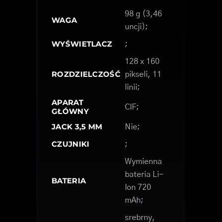
98 g (3,46
WAGA
uncji);
WYŚWIETLACZ
;
128 x 160
ROZDZIELCZOŚĆ
pikseli, 11
linii;
APARAT
CIF;
GŁÓWNY
JACK 3,5 MM
Nie;
CZUJNIKI
;
Wymienna
bateria Li-
BATERIA
Ion 720
mAh;
srebrny,