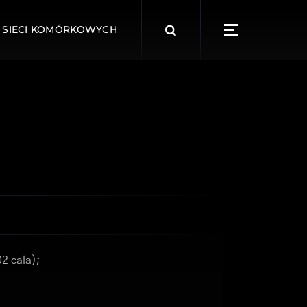
Search
 SIECI KOMÓRKOWYCH
for:
02 cala);