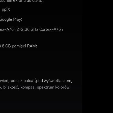
osunek ekranu do ciała);
 ppi);
Google Play;
ex-A76 i 2×2,36 GHz Cortex-A76 i
B 8 GB pamięci RAM;
ień, odcisk palca (pod wyświetlaczem,
p, bliskość, kompas, spektrum kolorów;