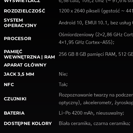
WYŚWIETLACZ
6,58 cala, 105,2 cm2 (~ 91,6% st
ROZDZIELCZOŚĆ
1200 x 2640 pikseli (gęstość ~ 441
SYSTEM
Android 10, EMUI 10.1, bez usług 
OPERACYJNY
Ośmiordzeniowy (2×2,86 GHz Cort
PROCESOR
4×1,95 GHz Cortex-A55);
PAMIĘĆ
256 GB 8 GB pamięci RAM, 512 G
WEWNĘTRZNA | RAM
APARAT GŁÓWNY
JACK 3,5 MM
Nie;
NFC
Tak;
Rozpoznawanie twarzy na podczerw
CZUJNIKI
optyczny), akcelerometr, żyrosko
BATERIA
Li-Po 4200 mAh, nieusuwalny;
DOSTĘPNE KOLORY
Biała ceramika, czarna ceramika;