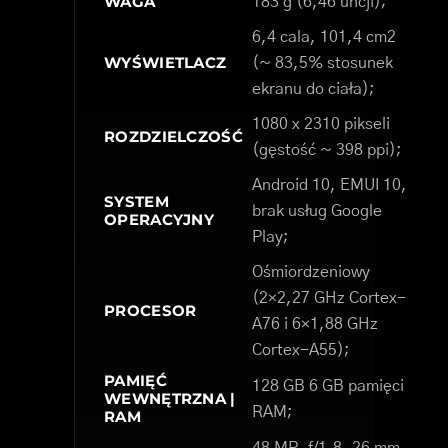
WAGA
183 g (6,46 uncji);
6,4 cala, 101,4 cm2
WYŚWIETLACZ
(~ 83,5% stosunek
ekranu do ciała);
1080 x 2310 pikseli
ROZDZIELCZOŚĆ
(gęstość ~ 398 ppi);
Android 10, EMUI 10,
SYSTEM
brak usług Google
OPERACYJNY
Play;
Ośmiordzeniowy
(2×2,27 GHz Cortex-
PROCESOR
A76 i 6×1,88 GHz
Cortex-A55);
PAMIĘĆ
128 GB 6 GB pamięci
WEWNĘTRZNA |
RAM;
RAM