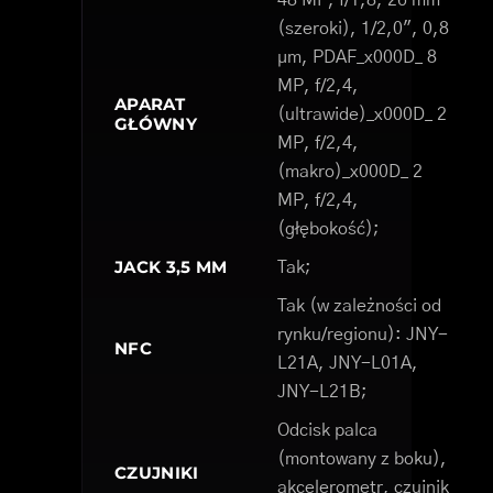
48 MP, f/1,8, 26 mm
(szeroki), 1/2,0", 0,8
µm, PDAF_x000D_ 8
MP, f/2,4,
APARAT
(ultrawide)_x000D_ 2
GŁÓWNY
MP, f/2,4,
(makro)_x000D_ 2
MP, f/2,4,
(głębokość);
JACK 3,5 MM
Tak;
Tak (w zależności od
rynku/regionu): JNY-
NFC
L21A, JNY-L01A,
JNY-L21B;
Odcisk palca
(montowany z boku),
CZUJNIKI
akcelerometr, czujnik