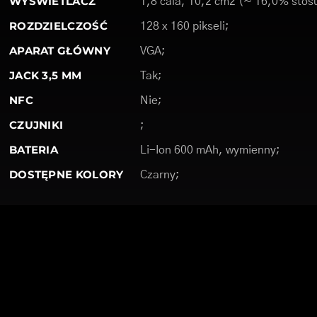
WYŚWIETLACZ
1,8 cala, 10,2 cm2 (~ 16,0% stosu
ROZDZIELCZOŚĆ
128 x 160 pikseli;
APARAT GŁÓWNY
VGA;
JACK 3,5 MM
Tak;
NFC
Nie;
CZUJNIKI
;
BATERIA
Li-Ion 600 mAh, wymienny;
DOSTĘPNE KOLORY
Czarny;