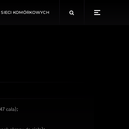
Search
 SIECI KOMÓRKOWYCH
for:
47 cala);