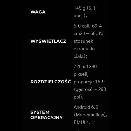
145 g (5,11
WAGA
uncji);
5,0 cali, 69,4
cm2 (~ 68,8%
WYŚWIETLACZ
stosunek
ekranu do
ciała);
720 x 1280
pikseli,
ROZDZIELCZOŚĆ
proporcje 16:9
(gęstość ~ 293
ppi);
Android 6.0
SYSTEM
(Marshmallow);
OPERACYJNY
EMUI 4.1;