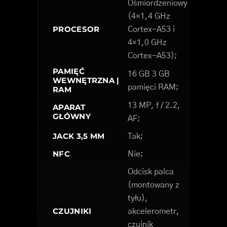
Ośmiordzeniowy
(4×1,4 GHz
PROCESOR
Cortex-A53 i
4×1,0 GHz
Cortex-A53);
PAMIĘĆ
16 GB 3 GB
WEWNĘTRZNA |
pamięci RAM;
RAM
13 MP, f / 2.2,
APARAT
GŁÓWNY
AF;
JACK 3,5 MM
Tak;
NFC
Nie;
Odcisk palca
(montowany z
tyłu),
CZUJNIKI
akcelerometr,
czujnik