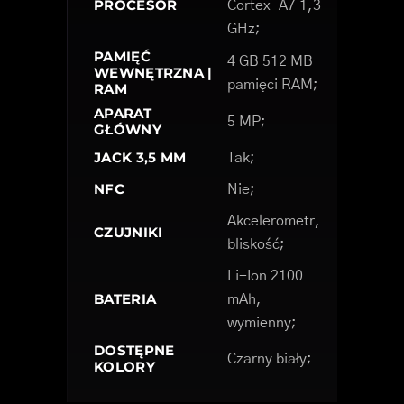
PROCESOR
Cortex-A7 1,3
GHz;
PAMIĘĆ
4 GB 512 MB
WEWNĘTRZNA |
pamięci RAM;
RAM
APARAT
5 MP;
GŁÓWNY
JACK 3,5 MM
Tak;
NFC
Nie;
Akcelerometr,
CZUJNIKI
bliskość;
Li-Ion 2100
BATERIA
mAh,
wymienny;
DOSTĘPNE
Czarny biały;
KOLORY