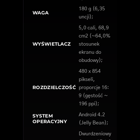
180 g (6,35
WAGA
uncji);
5,0 cali, 68,9
cm2 (~64,0%
WYŚWIETLACZ
stosunek
ekranu do
obudowy);
480 x 854
pikseli,
ROZDZIELCZOŚĆ
proporcje 16:
9 (gęstość ~
196 ppi);
Android 4.2
SYSTEM
OPERACYJNY
(Jelly Bean);
Dwurdzeniowy