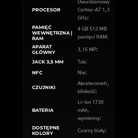
Dwurdzeniowy
PROCESOR
Cortex-A7 1,3
GHz;
PAMIĘĆ
4 GB 512 MB
WEWNĘTRZNA |
pamięci RAM;
RAM
APARAT
3,15 MP;
GŁÓWNY
JACK 3,5 MM
Tak;
NFC
Nie;
Akcelerometr,
CZUJNIKI
bliskość;
Li-Ion 1730
BATERIA
mAh,
wymienny;
DOSTĘPNE
Czarny biały;
KOLORY