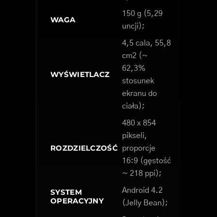
150 g (5,29
WAGA
uncji);
4,5 cala, 55,8
cm2 (~
62,3%
WYŚWIETLACZ
stosunek
ekranu do
ciała);
480 x 854
pikseli,
ROZDZIELCZOŚĆ
proporcje
16:9 (gęstość
~ 218 ppi);
Android 4.2
SYSTEM
OPERACYJNY
(Jelly Bean);