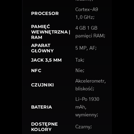
Cortex-A9
PROCESOR
1,0 GHz;
PAMIĘĆ
4 GB 1 GB
WEWNĘTRZNA |
pamięci RAM;
RAM
APARAT
5 MP, AF;
GŁÓWNY
JACK 3,5 MM
Tak;
NFC
Nie;
Akcelerometr,
CZUJNIKI
bliskość;
Li-Po 1930
BATERIA
mAh,
wymienny;
DOSTĘPNE
Czarny;
KOLORY