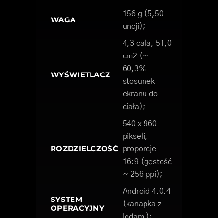
156 g (5,50
WAGA
uncji);
4,3 cala, 51,0
cm2 (~
60,3%
WYŚWIETLACZ
stosunek
ekranu do
ciała);
540 x 960
pikseli,
ROZDZIELCZOŚĆ
proporcje
16:9 (gęstość
~ 256 ppi);
Android 4.0.4
SYSTEM
(kanapka z
OPERACYJNY
lodami);