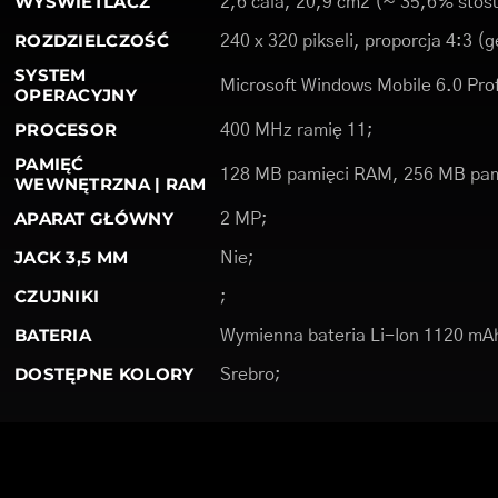
WYŚWIETLACZ
2,6 cala, 20,9 cm2 (~ 35,6% stosu
ROZDZIELCZOŚĆ
240 x 320 pikseli, proporcja 4:3 (
SYSTEM
Microsoft Windows Mobile 6.0 Prof
OPERACYJNY
PROCESOR
400 MHz ramię 11;
PAMIĘĆ
128 MB pamięci RAM, 256 MB pa
WEWNĘTRZNA | RAM
APARAT GŁÓWNY
2 MP;
JACK 3,5 MM
Nie;
CZUJNIKI
;
BATERIA
Wymienna bateria Li-Ion 1120 mA
DOSTĘPNE KOLORY
Srebro;