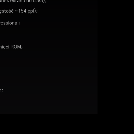
nek ekranu do ciała);
gęstość ~154 ppi);
essional;
mięci ROM;
h;