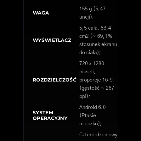
155 g (5,47
WAGA
uncji);
5,5 cala, 83,4
cm2 (~ 69,1%
WYŚWIETLACZ
stosunek ekranu
do ciała);
720 x 1280
pikseli,
ROZDZIELCZOŚĆ
proporcje 16:9
(gęstość ~ 267
ppi);
Android 6.0
SYSTEM
(Ptasie
OPERACYJNY
mleczko);
Czterordzeniowy