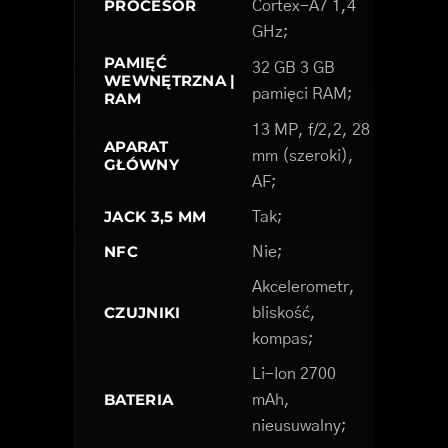
PROCESOR
Cortex-A7 1,4
GHz;
PAMIĘĆ
32 GB 3 GB
WEWNĘTRZNA |
pamięci RAM;
RAM
13 MP, f/2,2, 28
APARAT
mm (szeroki),
GŁÓWNY
AF;
JACK 3,5 MM
Tak;
NFC
Nie;
Akcelerometr,
CZUJNIKI
bliskość,
kompas;
Li-Ion 2700
BATERIA
mAh,
nieusuwalny;