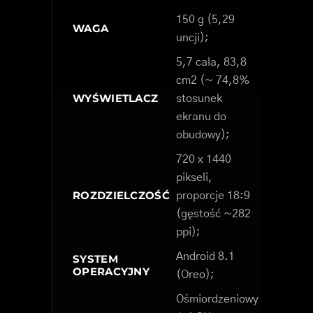
150 g (5,29
WAGA
uncji);
5,7 cala, 83,8
cm2 (~ 74,8%
WYŚWIETLACZ
stosunek
ekranu do
obudowy);
720 x 1440
pikseli,
ROZDZIELCZOŚĆ
proporcje 18:9
(gęstość ~282
ppi);
Android 8.1
SYSTEM
OPERACYJNY
(Oreo);
Ośmiordzeniowy