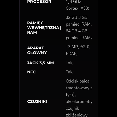
PROCESOR
1,4 GHz
Cortex-A53;
32 GB 3 GB
PAMIĘĆ
pamięci RAM,
WEWNĘTRZNA |
64 GB 4 GB
RAM
pamięci RAM;
13 MP, f/2,0,
APARAT
GŁÓWNY
PDAF;
JACK 3,5 MM
Tak;
NFC
Tak;
Odcisk palca
(montowany z
tyłu),
CZUJNIKI
akcelerometr,
czujnik
zbliżeniowy,