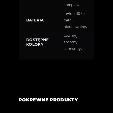
kompas;
Li-Ion 3075
BATERIA
mAh,
nieusuwalny;
Czarny,
DOSTĘPNE
srebrny,
KOLORY
czerwony;
POKREWNE PRODUKTY