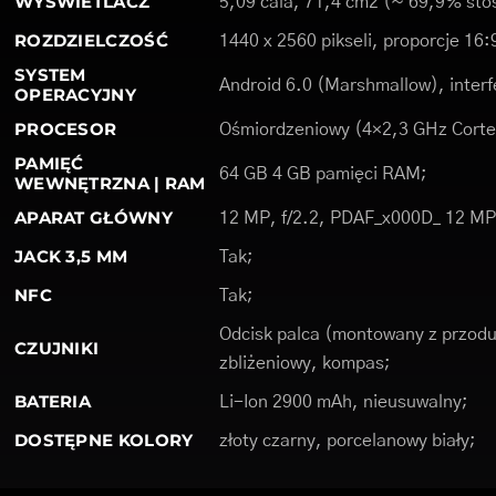
WYŚWIETLACZ
5,09 cala, 71,4 cm2 (~ 69,9% stos
ROZDZIELCZOŚĆ
1440 x 2560 pikseli, proporcje 16:
SYSTEM
Android 6.0 (Marshmallow), interf
OPERACYJNY
PROCESOR
Ośmiordzeniowy (4×2,3 GHz Corte
PAMIĘĆ
64 GB 4 GB pamięci RAM;
WEWNĘTRZNA | RAM
APARAT GŁÓWNY
12 MP, f/2.2, PDAF_x000D_ 12 MP 
JACK 3,5 MM
Tak;
NFC
Tak;
Odcisk palca (montowany z przodu)
CZUJNIKI
zbliżeniowy, kompas;
BATERIA
Li-Ion 2900 mAh, nieusuwalny;
DOSTĘPNE KOLORY
złoty czarny, porcelanowy biały;