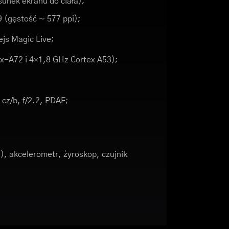
unek ekranu do ciała);
9 (gęstość ~ 577 ppi);
ejs Magic Live;
x-A72 i 4×1,8 GHz Cortex A53);
cz/b, f/2.2, PDAF;
, akcelerometr, żyroskop, czujnik