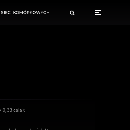
Search
 SIECI KOMÓRKOWYCH
for:
× 0,33 cala);