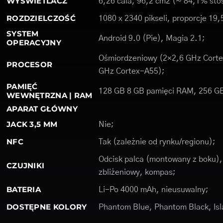
WYŚWIETLACZ
6,26 cala, 96,2 cm2 (~ 84,1% stos
ROZDZIELCZOŚĆ
1080 x 2340 pikseli, proporcje 19,
SYSTEM
Android 9.0 (Pie), Magia 2.1;
OPERACYJNY
Ośmiordzeniowy (2×2,6 GHz Corte
PROCESOR
GHz Cortex-A55);
PAMIĘĆ
128 GB 8 GB pamięci RAM, 256 G
WEWNĘTRZNA | RAM
APARAT GŁÓWNY
JACK 3,5 MM
Nie;
NFC
Tak (zależnie od rynku/regionu);
Odcisk palca (montowany z boku), 
CZUJNIKI
zbliżeniowy, kompas;
BATERIA
Li-Po 4000 mAh, nieusuwalny;
DOSTĘPNE KOLORY
Phantom Blue, Phantom Black, Isla