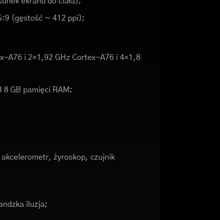
unek ekranu do ciała);
5:9 (gęstość ~ 412 ppi);
x-A76 i 2×1,92 GHz Cortex-A76 i 4×1,8
B 8 GB pamięci RAM;
akcelerometr, żyroskop, czujnik
ndzka iluzja;