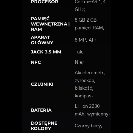
PROCESOR
Cortex-A9 1,4
GHz;
PAMIĘĆ
8 GB 2 GB
WEWNĘTRZNA |
pamięci RAM;
RAM
APARAT
8 MP, AF;
GŁÓWNY
JACK 3,5 MM
Tak;
NFC
Nie;
Akcelerometr,
żyroskop,
CZUJNIKI
bliskość,
kompas;
Li-Ion 2230
BATERIA
mAh, wymienny;
DOSTĘPNE
Czarny biały;
KOLORY