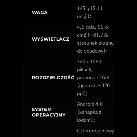
145 g (5,11
WAGA
uncji);
4,5 cala, 55,8
cm2 (~61,7%
WYŚWIETLACZ
stosunek ekranu
do obudowy);
720 x 1280
pikseli,
ROZDZIELCZOŚĆ
proporcje 16:9
(gęstość ~326
ppi);
Android 4.0
SYSTEM
(kanapka z
OPERACYJNY
lodami);
Czterordzeniowy