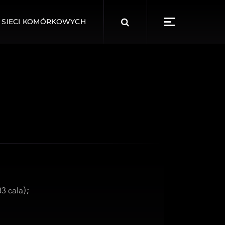
Search
 SIECI KOMÓRKOWYCH
for:
83 cala);