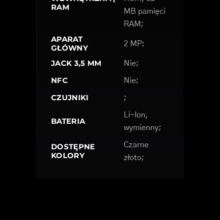
RAM
MB pamięci
RAM;
APARAT
2 MP;
GŁÓWNY
JACK 3,5 MM
Nie;
NFC
Nie;
CZUJNIKI
;
Li-Ion,
BATERIA
wymienny;
Czarne
DOSTĘPNE
KOLORY
złoto;