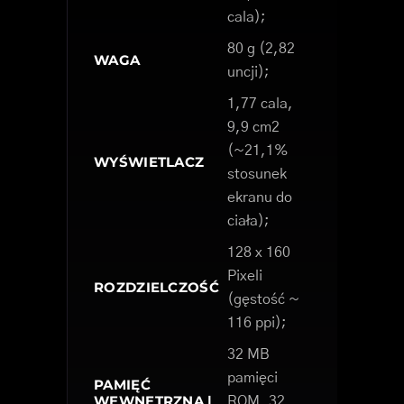
cala);
80 g (2,82
WAGA
uncji);
1,77 cala,
9,9 cm2
(~21,1%
WYŚWIETLACZ
stosunek
ekranu do
ciała);
128 x 160
Pixeli
ROZDZIELCZOŚĆ
(gęstość ~
116 ppi);
32 MB
pamięci
PAMIĘĆ
WEWNĘTRZNA |
ROM, 32